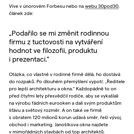
Víve v únorovém Forbesu nebo na
webu 30pod30
,
článek zde:
„Podařilo se mi změnit rodinnou
firmu z tuctovosti na vytváření
hodnot ve filozofii, produktu
i prezentaci.“
Otázka, co vlastně v rodinné firmě dělá, ho dostává
do rozpaků. Po dlouhém přemýšlení vypotí: „Ředitele
pro lepší architekturu a okna.“ Každopádně to on
před čtyřmi lety přesvědčil rodiče, aby se vykašlali
na výrobu fádních eurooken a dali svým produktům
šťávu a světový rozměr. A on také ve firmě
s obratem 120 milionů korun udává směr, řeší vývoj,
obchod i marketing. Janošíkova okna najdete
v mimořádných stavbách od top architektů: