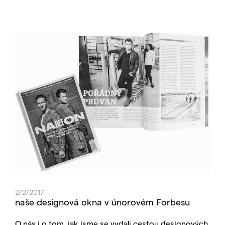
2/2/2017
naše designová okna v únorovém Forbesu
O nás i o tom, jak jsme se vydali cestou designových