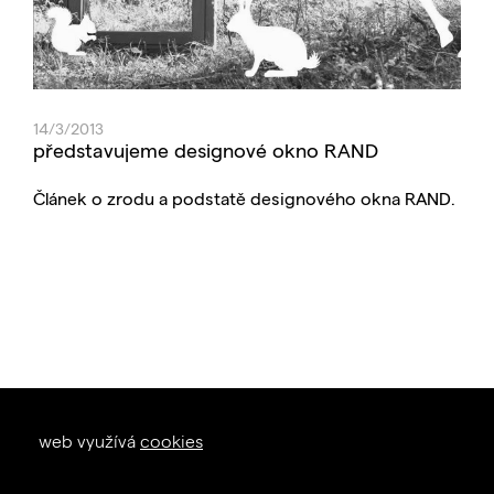
14/3/2013
představujeme designové okno RAND
Článek o zrodu a podstatě designového okna RAND.
okna dveře
web využívá
cookies
zal. 1926