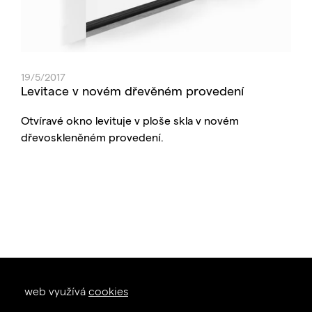
19/5/2017
Levitace v novém dřevěném provedení
Otvíravé okno levituje v ploše skla v novém
dřevoskleněném provedení.
okna dveře
web využívá
cookies
zal. 1926