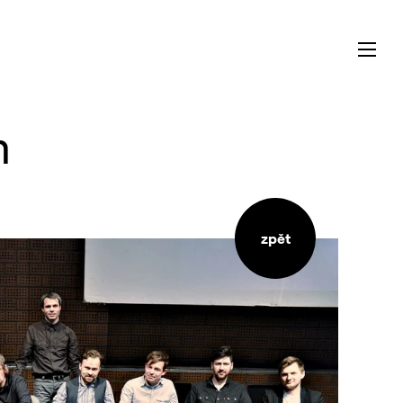
m
zpět