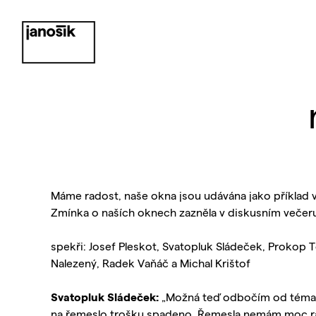
Máme radost, naše okna jsou udávána jako příklad v
Zmínka o naších oknech zazněla v diskusním večeru 
spekři: Josef Pleskot, Svatopluk Sládeček, Prokop 
Nalezený, Radek Vaňáč a Michal Krištof
Svatopluk Sládeček:
„Možná teď odbočím od tématu
na řemeslo trošku spadeno. Řemesla nemám moc rád