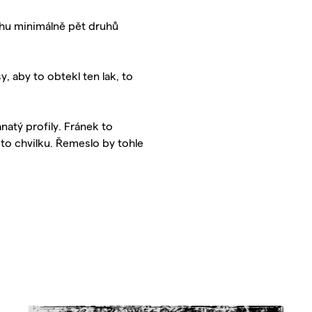
hu minimálně pět druhů
y, aby to obtekl ten lak, to
natý profily. Fránek to
 to chvilku. Řemeslo by tohle