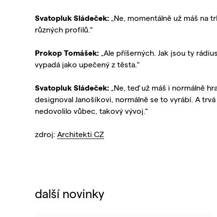
Svatopluk Sládeček:
„Ne, momentálně už máš na tr
různých profilů.“
Prokop Tomášek:
„Ale příšerných. Jak jsou ty rádius
vypadá jako upečený z těsta.“
Svatopluk Sládeček:
„Ne, teď už máš i normálně hra
designoval Janošíkovi, normálně se to vyrábí. A trvá
nedovolilo vůbec, takový vývoj.“
zdroj:
Architekti CZ
další novinky