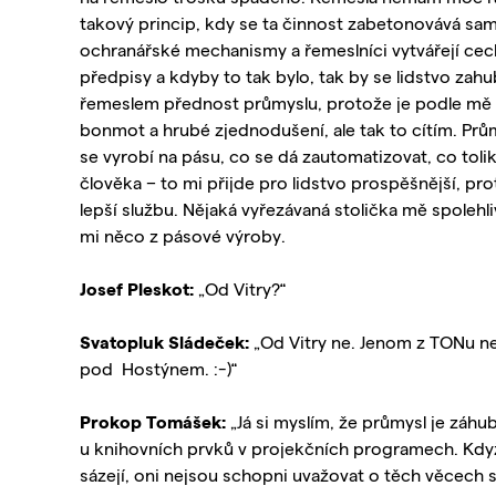
takový princip, kdy se ta činnost zabetonovává sam
ochranářské mechanismy a řemeslníci vytvářejí cec
předpisy a kdyby to tak bylo, tak by se lidstvo zahu
řemeslem přednost průmyslu, protože je podle mě d
bonmot a hrubé zjednodušení, ale tak to cítím. Pr
se vyrobí na pásu, co se dá zautomatizovat, co tolik
člověka – to mi přijde pro lidstvo prospěšnější, pr
lepší službu. Nějaká vyřezávaná stolička mě spolehli
mi něco z pásové výroby.
Josef Pleskot:
„Od Vitry?“
Svatopluk Sládeček:
„Od Vitry ne. Jenom z TONu n
pod Hostýnem. :-)“
Prokop Tomášek:
„Já si myslím, že průmysl je záhub
u knihovních prvků v projekčních programech. Když
sázejí, oni nejsou schopni uvažovat o těch věcech 