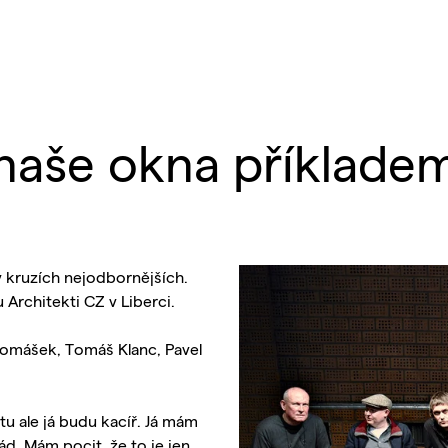
naše okna příklade
 kruzích nejodbornějších.
Architekti CZ v Liberci.
Tomášek, Tomáš Klanc, Pavel
 ale já budu kacíř. Já mám
. Mám pocit, že to je jen