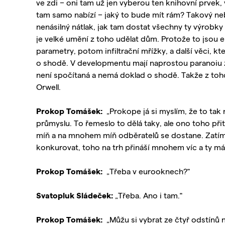
ve zdi – oni tam už jen vyberou ten knihovní prvek,
tam samo nabízí – jaký to bude mít rám? Takový neb
nenásilný nátlak, jak tam dostat všechny ty výrob
je velké umění z toho udělat dům. Protože to jsou 
parametry, potom infiltrační mřížky, a další věci, k
o shodě. V developmentu mají naprostou paranoiu z j
není spočítaná a nemá doklad o shodě. Takže z to
Orwell.
Prokop Tomášek:
„Prokope já si myslím, že to tak 
průmyslu. To řemeslo to dělá taky, ale ono toho 
míň a na mnohem míň odběratelů se dostane. Zatím
konkurovat, toho na trh přináší mnohem víc a ty má
Prokop Tomášek:
„Třeba v eurooknech?“
Svatopluk Sládeček:
„Třeba. Ano i tam.“
Prokop Tomášek:
„Můžu si vybrat ze čtyř odstínů n