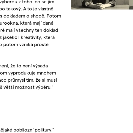
 vyberou z toho, co se jim
o takový. A to je vlastně
ky s dokladem o shodě. Potom
eurookna, která mají dané
teré mají všechny ten doklad
akékoli kreativity, která
ho potom vzniká prostě
není, že to není výsada
přitom vyprodukuje mnohem
co průmysl tím, že si musí
š větší možnost výběru.“
ějaké pobliozní politury.“