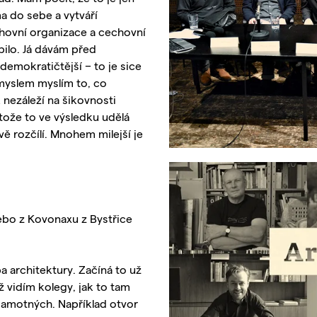
a do sebe a vytváří
hovní organizace a cechovní
bilo. Já dávám před
emokratičtější – to je sice
ůmyslem myslím to, co
 nezáleží na šikovnosti
otože to ve výsledku udělá
vě rozčílí. Mnohem milejší je
ebo z Kovonaxu z Bystřice
a architektury. Začíná to už
 vidím kolegy, jak to tam
samotných. Například otvor