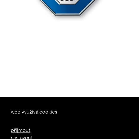
okna dveře
web využívá
cookies
zal. 1926
+420 605 226 233
přijmout
info@janosik.cz
nastavení