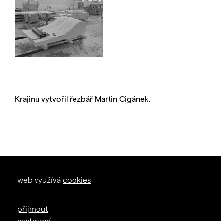
Krajinu vytvořil řezbář Martin Cigánek.
okna dveře
web využívá
cookies
zal. 1926
+420 605 226 233
přijmout
info@janosik.cz
nastavení