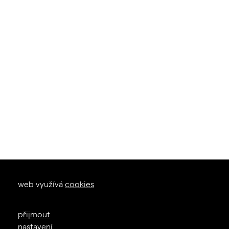
okna dveře
web využívá
cookies
zal. 1926
+420 605 226 233
přijmout
info@janosik.cz
nastavení