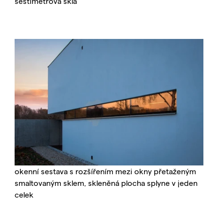
šestimetrová skla
okenní sestava s rozšířením mezi okny přetaženým
smaltovaným sklem, skleněná plocha splyne v jeden
celek