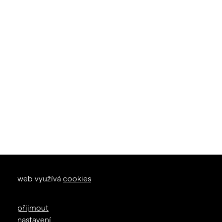
okna dveře
web využívá
cookies
zal. 1926
+420 605 226 233
přijmout
info@janosik.cz
nastavení