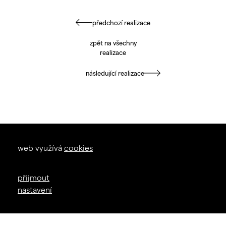
předchozí realizace
zpět na všechny
realizace
následující realizace
okna dveře
web využívá
cookies
zal. 1926
+420 605 226 233
přijmout
info@janosik.cz
nastavení