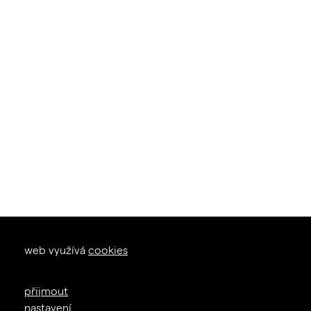
okna dveře
web využívá
cookies
zal. 1926
+420 605 226 233
přijmout
info@janosik.cz
nastavení