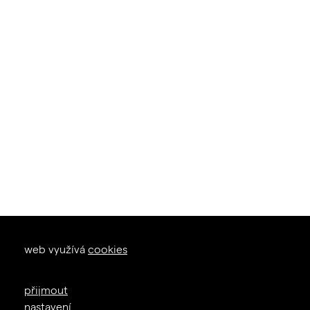
okna dveře
web využívá
cookies
zal. 1926
+420 605 226 233
přijmout
info@janosik.cz
nastavení