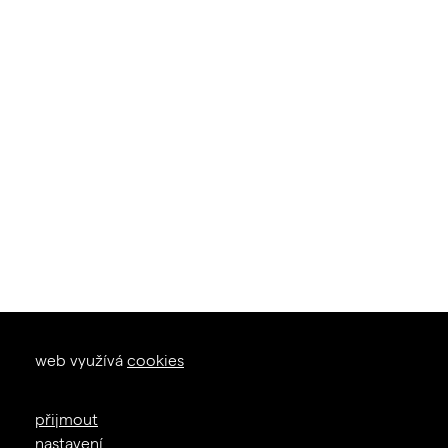
okna dveře
web využívá
cookies
zal. 1926
+420 605 226 233
přijmout
info@janosik.cz
nastavení