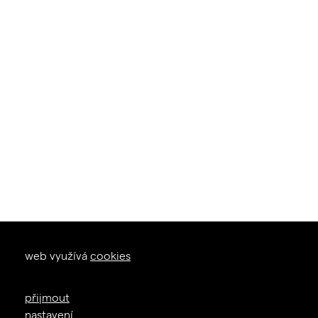
okna dveře
web využívá
cookies
zal. 1926
+420 605 226 233
přijmout
info@janosik.cz
nastavení