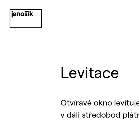
Levitace
Otvíravé okno levituj
v dáli středobod plát