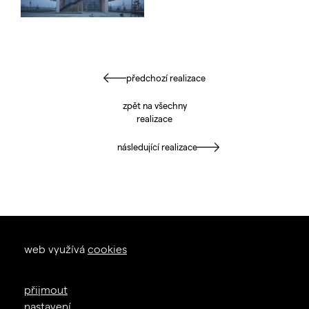
předchozí realizace
zpět na všechny
realizace
následující realizace
okna dveře
web využívá
cookies
zal. 1926
+420 605 226 233
přijmout
info@janosik.cz
nastavení