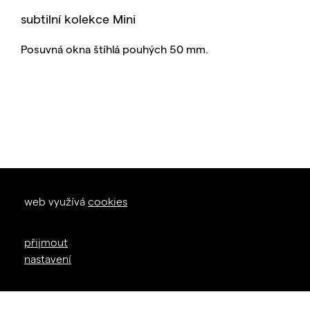
subtilní kolekce Mini
Posuvná okna štíhlá pouhých 50 mm.
okna dveře
web využívá
cookies
zal. 1926
+420 605 226 233
přijmout
info@janosik.cz
nastavení