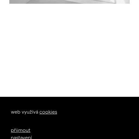
okna dveře
web využívá
cookies
zal. 1926
+420 605 226 233
přijmout
info@janosik.cz
nastavení