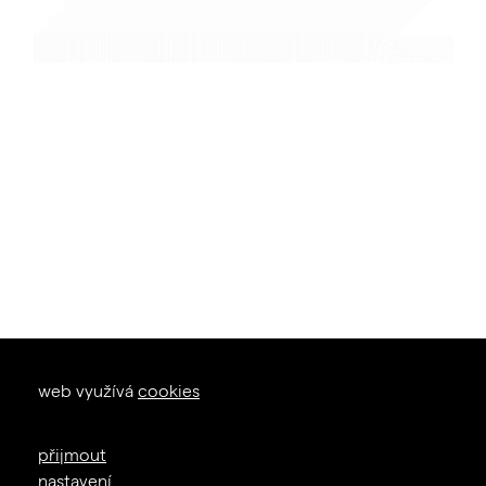
okna dveře
web využívá
cookies
zal. 1926
+420 605 226 233
přijmout
info@janosik.cz
nastavení