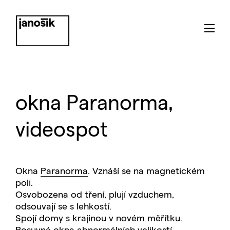
okna Paranorma,
videospot
Okna
Paranorma
. Vznáší se na magnetickém
poli.
Osvobozena od tření, plují vzduchem,
odsouvají se s lehkostí.
Spojí domy s krajinou v novém měřítku.
Posuvná okna abnormálních velikostí.