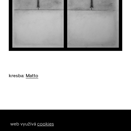
kresba:
Matto
okna dveře
web využívá
cookies
zal. 1926