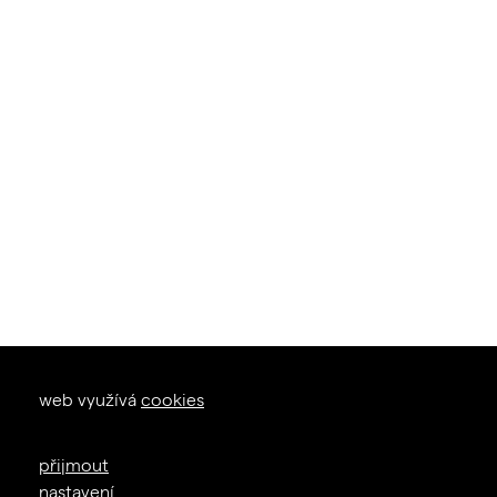
okna dveře
web využívá
cookies
zal. 1926
+420 605 226 233
přijmout
info@janosik.cz
nastavení