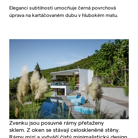
Eleganci subtilnosti umocňuje černá povrchová
úprava na kartáčovaném dubu v hlubokém matu.
Zvenku jsou posuvné rámy přetaženy
sklem. Z oken se stávají celoskleněné stěny.
Rámy mizí a vytváří čistý minimalistický design.