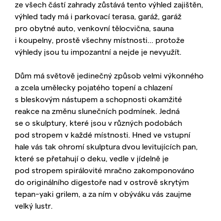
ze všech částí zahrady zůstává tento výhled zajištěn,
výhled tady má i parkovací terasa, garáž, garáž
pro obytné auto, venkovní tělocvična, sauna
i koupelny, prostě všechny místnosti... protože
výhledy jsou tu impozantní a nejde je nevyužít.
Dům má světově jedinečný způsob velmi výkonného
a zcela umělecky pojatého topení a chlazení
s bleskovým nástupem a schopnosti okamžité
reakce na změnu slunečních podmínek. Jedná
se o skulptury, které jsou v různých podobách
pod stropem v každé místnosti. Hned ve vstupní
hale vás tak ohromí skulptura dvou levitujících pan,
které se přetahují o deku, vedle v jídelně je
pod stropem spirálovité mračno zakomponováno
do originálního digestoře nad v ostrově skrytým
tepan-yaki grilem, a za ním v obýváku vás zaujme
velký lustr.