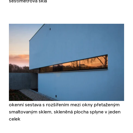
šestimetrová skla
okenní sestava s rozšířením mezi okny přetaženým
smaltovaným sklem, skleněná plocha splyne v jeden
celek