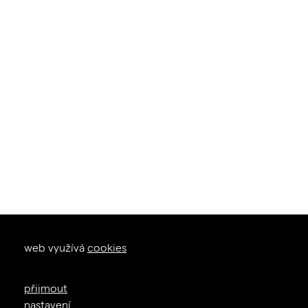
okna dveře
web využívá
cookies
zal. 1926
+420 605 226 233
přijmout
info@janosik.cz
nastavení