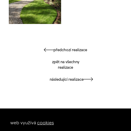
předchozí realizace
zpět na všechny
realizace
následující realizace
okna dveře
web využívá
cookies
zal. 1926