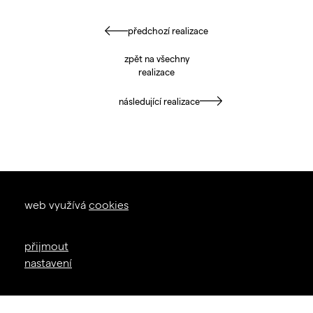
předchozí realizace
zpět na všechny
realizace
následující realizace
okna dveře
web využívá
cookies
zal. 1926
+420 605 226 233
přijmout
info@janosik.cz
nastavení