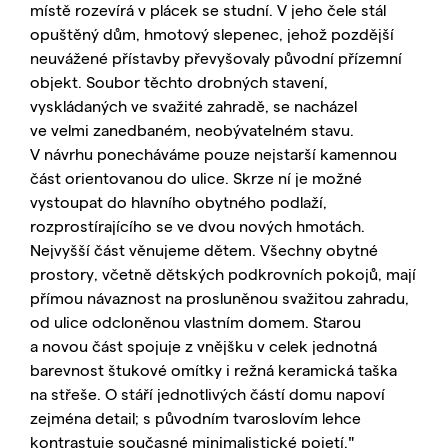
místě rozevírá v plácek se studní. V jeho čele stál
opuštěný dům, hmotový slepenec, jehož pozdější
neuvážené přístavby převyšovaly původní přízemní
objekt. Soubor těchto drobných stavení,
vyskládaných ve svažité zahradě, se nacházel
ve velmi zanedbaném, neobývatelném stavu.
V návrhu ponecháváme pouze nejstarší kamennou
část orientovanou do ulice. Skrze ní je možné
vystoupat do hlavního obytného podlaží,
rozprostírajícího se ve dvou nových hmotách.
Nejvyšší část věnujeme dětem. Všechny obytné
prostory, včetně dětských podkrovních pokojů, mají
přímou návaznost na prosluněnou svažitou zahradu,
od ulice odcloněnou vlastním domem. Starou
a novou část spojuje z vnějšku v celek jednotná
barevnost štukové omítky i režná keramická taška
na střeše. O stáří jednotlivých částí domu napoví
zejména detail; s původním tvaroslovím lehce
kontrastuje současné minimalistické pojetí."