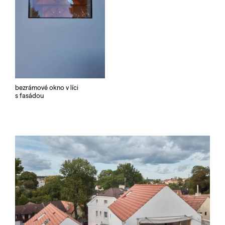
bezrámové okno v líci
s fasádou