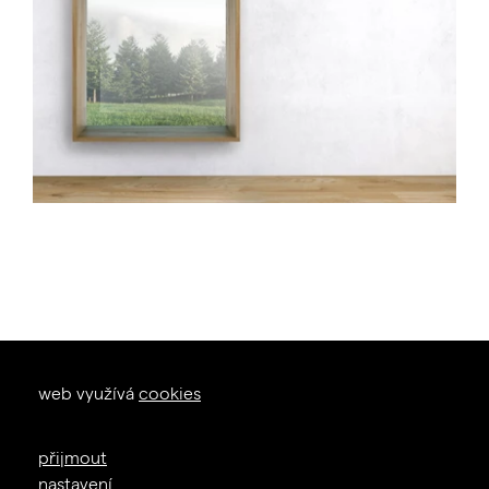
okna dveře
web využívá
cookies
zal. 1926
+420 605 226 233
přijmout
info@janosik.cz
nastavení