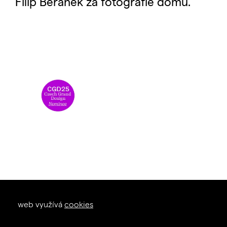
Filip Beránek za fotografie domu.
okna dveře
web využívá
cookies
zal. 1926