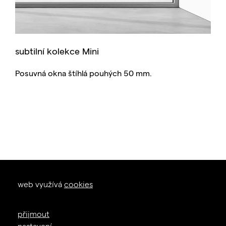
subtilní kolekce Mini
Posuvná okna štíhlá pouhých 50 mm.
okna dveře
web využívá
cookies
zal. 1926
+420 605 226 233
přijmout
info@janosik.cz
nastavení