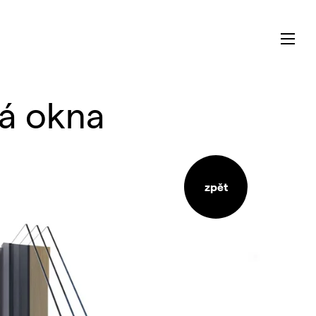
vá okna
zpět