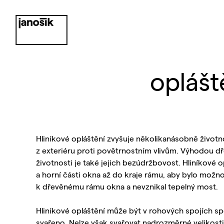
oplášt
Hliníkové opláštění zvyšuje několikanásobně životn
z exteriéru proti povětrnostním vlivům. Výhodou 
životnosti je také jejich bezúdržbovost. Hliníkové 
a horní části okna až do kraje rámu, aby bylo možn
k dřevěnému rámu okna a nevznikal tepelný most.
Hliníkové opláštění může být v rohových spojích sp
svařeno. Nelze však svařovat nadrozměrné velikosti