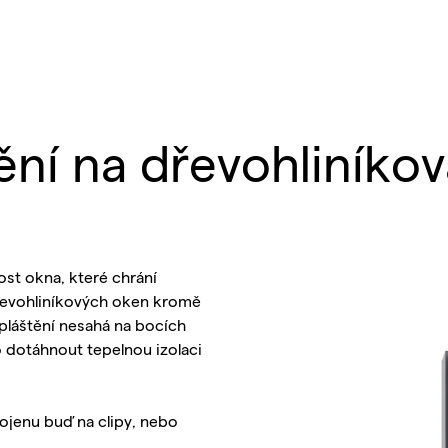
ění na dřevohliníko
ost okna, které chrání
dřevohliníkových oken kromě
opláštění nesahá na bocích
o dotáhnout tepelnou izolaci
ojenu buď na clipy, nebo
.