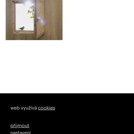
okna dveře
web využívá
cookies
zal. 1926
+420 605 226 233
přijmout
info@janosik.cz
nastavení