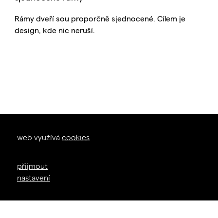
Rámy dveří sou proporčně sjednocené. Cílem je
design, kde nic neruší.
okna dveře
web využívá
cookies
zal. 1926
+420 605 226 233
přijmout
info@janosik.cz
nastavení