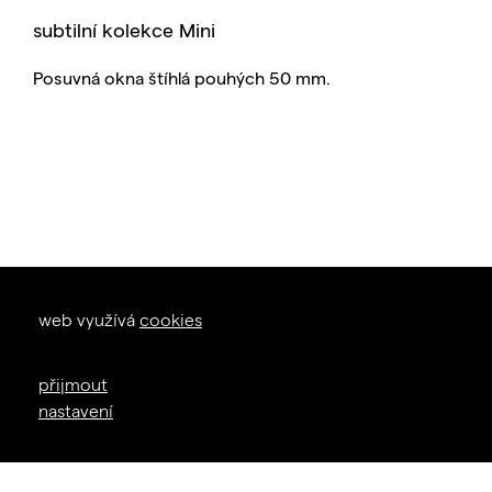
subtilní kolekce Mini
Posuvná okna štíhlá pouhých 50 mm.
okna dveře
web využívá
cookies
zal. 1926
+420 605 226 233
přijmout
info@janosik.cz
nastavení