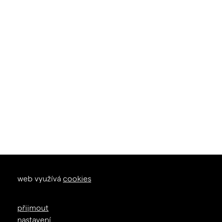
okna dveře
web využívá
cookies
zal. 1926
+420 605 226 233
přijmout
info@janosik.cz
nastavení