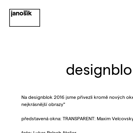
designblo
Na designblok 2016 jsme přivezli kromě nových oken 
nejkrásnější obrazy"
představená okna: TRANSPARENT: Maxim Velcovsky
foto:
Lukas Pelech Atelier