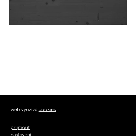
okna dveře
web využívá
cookies
zal. 1926
+420 605 226 233
přijmout
info@janosik.cz
nastavení