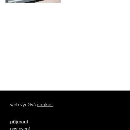
okna dveře
web využívá
cookies
zal. 1926
+420 605 226 233
přijmout
info@janosik.cz
nastavení