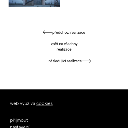
předchozí realizace
zpět na všechny
realizace
následující realizace
okna dveře
web využívá
cookies
zal. 1926
+420 605 226 233
přijmout
info@janosik.cz
nastavení