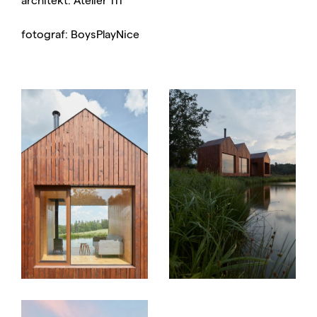
fotograf: BoysPlayNice