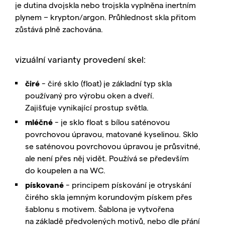
je dutina dvojskla nebo trojskla vyplněna inertním
plynem – krypton/argon. Průhlednost skla přitom
zůstává plně zachována.
vizuální varianty provedení skel:
čiré
- čiré sklo (float) je základní typ skla
používaný pro výrobu oken a dveří.
Zajišťuje vynikající prostup světla.
mléčné
- je sklo float s bílou saténovou
povrchovou úpravou, matované kyselinou. Sklo
se saténovou povrchovou úpravou je průsvitné,
ale není přes něj vidět. Používá se především
do koupelen a na WC.
pískované
- principem pískování je otryskání
čirého skla jemným korundovým pískem přes
šablonu s motivem. Šablona je vytvořena
na základě předvolených motivů, nebo dle přání