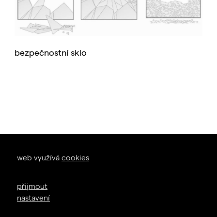
bezpečnostní sklo
okna dveře
web využívá
cookies
zal. 1926
+420 605 226 233
přijmout
info@janosik.cz
nastavení