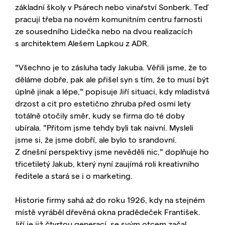
základní školy v Psárech nebo vinařství Sonberk. Teď
pracují třeba na novém komunitním centru farnosti
ze sousedního Lidečka nebo na dvou realizacích
s architektem Alešem Lapkou z ADR.
"Všechno je to zásluha tady Jakuba. Věřili jsme, že to
děláme dobře, pak ale přišel syn s tím, že to musí být
úplně jinak a lépe," popisuje Jiří situaci, kdy mladistvá
drzost a cit pro estetično zhruba před osmi lety
totálně otočily směr, kudy se firma do té doby
ubírala. "Přitom jsme tehdy byli tak naivní. Mysleli
jsme si, že jsme dobří, ale bylo to srandovní.
Z dnešní perspektivy jsme nevěděli nic," doplňuje ho
třicetiletý Jakub, který nyní zaujímá roli kreativního
ředitele a stará se i o marketing.
Historie firmy sahá až do roku 1926, kdy na stejném
místě vyráběl dřevěná okna pradědeček František.
Jiří je již čtvrtou generací, se svým otcem začal