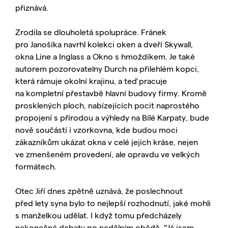
přiznává.
Zrodila se dlouholetá spolupráce. Fránek
pro Janošíka navrhl kolekci oken a dveří Skywall,
okna Line a Inglass a Okno s hmoždíkem. Je také
autorem pozorovatelny Durch na přilehlém kopci,
která rámuje okolní krajinu, a teď pracuje
na kompletní přestavbě hlavní budovy firmy. Kromě
prosklených ploch, nabízejících pocit naprostého
propojení s přírodou a výhledy na Bílé Karpaty, bude
nově součástí i vzorkovna, kde budou moci
zákazníkům ukázat okna v celé jejich kráse, nejen
ve zmenšeném provedení, ale opravdu ve velkých
formátech.
Otec Jiří dnes zpětně uznává, že poslechnout
před lety syna bylo to nejlepší rozhodnutí, jaké mohli
s manželkou udělat. I když tomu předcházely
nekonečné debaty po nedělním obědě. "Já jsem