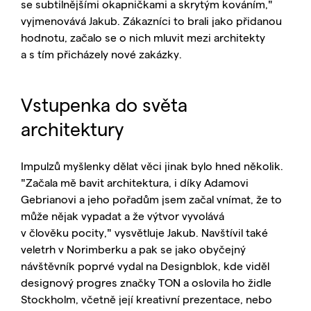
se subtilnějšími okapničkami a skrytým kováním,"
vyjmenovává Jakub. Zákazníci to brali jako přidanou
hodnotu, začalo se o nich mluvit mezi architekty
a s tím přicházely nové zakázky.
Vstupenka do světa
architektury
Impulzů myšlenky dělat věci jinak bylo hned několik.
"Začala mě bavit architektura, i díky Adamovi
Gebrianovi a jeho pořadům jsem začal vnímat, že to
může nějak vypadat a že výtvor vyvolává
v člověku pocity," vysvětluje Jakub. Navštívil také
veletrh v Norimberku a pak se jako obyčejný
návštěvník poprvé vydal na Designblok, kde viděl
designový progres značky TON a oslovila ho židle
Stockholm, včetně její kreativní prezentace, nebo