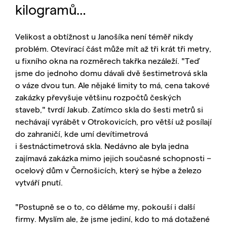
kilogramů…
Velikost a obtížnost u Janošíka není téměř nikdy
problém. Otevírací část může mít až tři krát tři metry,
u fixního okna na rozměrech takřka nezáleží. "Teď
jsme do jednoho domu dávali dvě šestimetrová skla
o váze dvou tun. Ale nějaké limity to má, cena takové
zakázky převyšuje většinu rozpočtů českých
staveb," tvrdí Jakub. Zatímco skla do šesti metrů si
nechávají vyrábět v Otrokovicích, pro větší už posílají
do zahraničí, kde umí devítimetrová
i šestnáctimetrová skla. Nedávno ale byla jedna
zajímavá zakázka mimo jejich současné schopnosti −
ocelový dům v Černošicích, který se hýbe a železo
vytváří pnutí.
"Postupně se o to, co děláme my, pokouší i další
firmy. Myslím ale, že jsme jediní, kdo to má dotažené