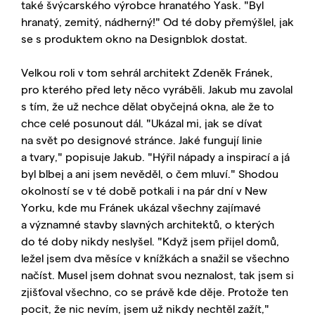
také švýcarského výrobce hranatého Yask. "Byl
hranatý, zemitý, nádherný!" Od té doby přemýšlel, jak
se s produktem okno na Designblok dostat.
Velkou roli v tom sehrál architekt Zdeněk Fránek,
pro kterého před lety něco vyráběli. Jakub mu zavolal
s tím, že už nechce dělat obyčejná okna, ale že to
chce celé posunout dál. "Ukázal mi, jak se dívat
na svět po designové stránce. Jaké fungují linie
a tvary," popisuje Jakub. "Hýřil nápady a inspirací a já
byl blbej a ani jsem nevěděl, o čem mluví." Shodou
okolností se v té době potkali i na pár dní v New
Yorku, kde mu Fránek ukázal všechny zajímavé
a významné stavby slavných architektů, o kterých
do té doby nikdy neslyšel. "Když jsem přijel domů,
ležel jsem dva měsíce v knížkách a snažil se všechno
načíst. Musel jsem dohnat svou neznalost, tak jsem si
zjišťoval všechno, co se právě kde děje. Protože ten
pocit, že nic nevím, jsem už nikdy nechtěl zažít,"