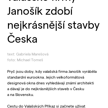
Janošík zdobí
nejkrásnější stavby
Česka
text: Gabriela Marešová
foto: Michael Tomeš
Pryč jsou doby, kdy valašská firma Janošík vyráběla
standardní eurookna. Jejich velkoformátová
designová okna dnes vyhledávají známí architekti
a dávají je do nejkrásnějších staveb v Česku
a na Slovensku.
Cestu do Valašských Příkaz si začnete užívat