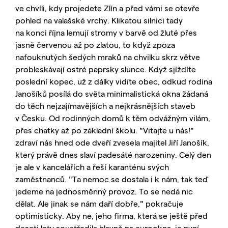
ve chvíli, kdy projedete Zlín a před vámi se otevře
pohled na valašské vrchy. Klikatou silnici tady
na konci října lemují stromy v barvě od žluté přes
jasně červenou až po zlatou, to když zpoza
nafouknutých šedých mraků na chvilku skrz větve
probleskávají ostré paprsky slunce. Když sjíždíte
poslední kopec, už z dálky vidíte obec, odkud rodina
Janošíků posílá do světa minimalistická okna žádaná
do těch nejzajímavějších a nejkrásnějších staveb
v Česku. Od rodinných domů k těm odvážným vilám,
přes chatky až po základní školu. "Vitajte u nás!"
zdraví nás hned ode dveří zvesela majitel Jiří Janošík,
který právě dnes slaví padesáté narozeniny. Celý den
je ale v kancelářích a řeší karanténu svých
zaměstnanců. "Ta nemoc se dostala i k nám, tak teď
jedeme na jednosměnný provoz. To se nedá nic
dělat. Ale jinak se nám daří dobře," pokračuje
optimisticky. Aby ne, jeho firma, která se ještě před
deseti lety soustředila hlavně na eurookna, je nyní