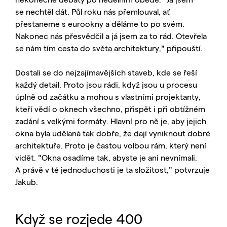
se nechtěl dát. Půl roku nás přemlouval, ať
přestaneme s eurookny a děláme to po svém.
Nakonec nás přesvědčil a já jsem za to rád. Otevřela
se nám tím cesta do světa architektury," připouští.
Dostali se do nejzajímavějších staveb, kde se řeší
každý detail. Proto jsou rádi, když jsou u procesu
úplně od začátku a mohou s vlastními projektanty,
kteří vědí o oknech všechno, přispět i při obtížném
zadání s velkými formáty. Hlavní pro ně je, aby jejich
okna byla udělaná tak dobře, že dají vyniknout dobré
architektuře. Proto je častou volbou rám, který není
vidět. "Okna osadíme tak, abyste je ani nevnímali.
A právě v té jednoduchosti je ta složitost," potvrzuje
Jakub.
Když se rozjede 400