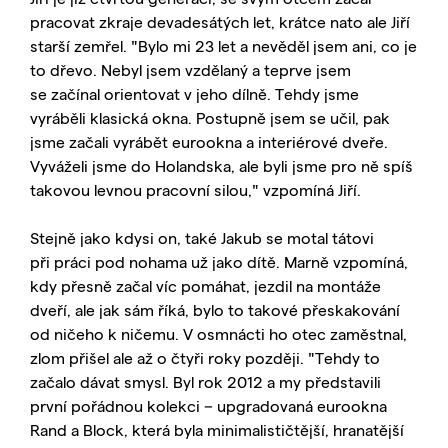
pracovat zkraje devadesátých let, krátce nato ale Jiří
starší zemřel. "Bylo mi 23 let a nevěděl jsem ani, co je
to dřevo. Nebyl jsem vzdělaný a teprve jsem
se začínal orientovat v jeho dílně. Tehdy jsme
vyráběli klasická okna. Postupně jsem se učil, pak
jsme začali vyrábět eurookna a interiérové dveře.
Vyváželi jsme do Holandska, ale byli jsme pro ně spíš
takovou levnou pracovní silou," vzpomíná Jiří.
Stejně jako kdysi on, také Jakub se motal tátovi
při práci pod nohama už jako dítě. Marně vzpomíná,
kdy přesně začal víc pomáhat, jezdil na montáže
dveří, ale jak sám říká, bylo to takové přeskakování
od ničeho k ničemu. V osmnácti ho otec zaměstnal,
zlom přišel ale až o čtyři roky později. "Tehdy to
začalo dávat smysl. Byl rok 2012 a my představili
první pořádnou kolekci − upgradovaná eurookna
Rand a Block, která byla minimalističtější, hranatější