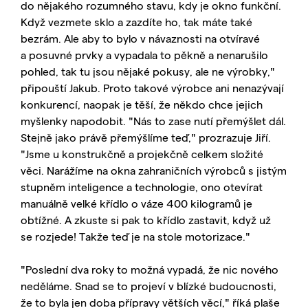
do nějakého rozumného stavu, kdy je okno funkční.
Když vezmete sklo a zazdíte ho, tak máte také
bezrám. Ale aby to bylo v návaznosti na otvíravé
a posuvné prvky a vypadala to pěkně a nenarušilo
pohled, tak tu jsou nějaké pokusy, ale ne výrobky,"
připouští Jakub. Proto takové výrobce ani nenazývají
konkurencí, naopak je těší, že někdo chce jejich
myšlenky napodobit. "Nás to zase nutí přemýšlet dál.
Stejně jako právě přemýšlíme teď," prozrazuje Jiří.
"Jsme u konstrukčně a projekčně celkem složité
věci. Narážíme na okna zahraničních výrobců s jistým
stupněm inteligence a technologie, ono otevírat
manuálně velké křídlo o váze 400 kilogramů je
obtížné. A zkuste si pak to křídlo zastavit, když už
se rozjede! Takže teď je na stole motorizace."
"Poslední dva roky to možná vypadá, že nic nového
neděláme. Snad se to projeví v blízké budoucnosti,
že to byla jen doba přípravy větších věcí," říká plaše