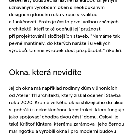
uznávaným výrobcem oken s neokoukaným
designem jdoucím ruku v ruce s kvalitou
a funkčností. Proto je často první volbou známých
architektů, kteří také oceňují její pružnost
při projektování i složitějších staveb. "Nemáme tak
pevné mantinely, do kterých narážejí u velkých
výrobců. Umíme výrobek dost přizpůsobit," říká Jiří.
Okna, která nevidíte
Jejich okna má například rodinný dům v Jinonicích
od Atelier 111 architekti, který získal ocenění Stavba
roku 2020. Kromě velkého okna shlížejícího do ulice
si pohráli i s celoskleněnou konstrukcí, která funguje
jako spojovací chodba dvou částí domu. Oslovil je
také Krištof Kintera, kterému zarámovali jeho černou
maringotku a vyrobili okna i pro moderní budovu