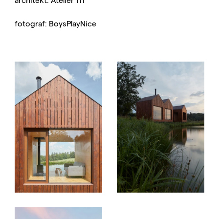
fotograf: BoysPlayNice